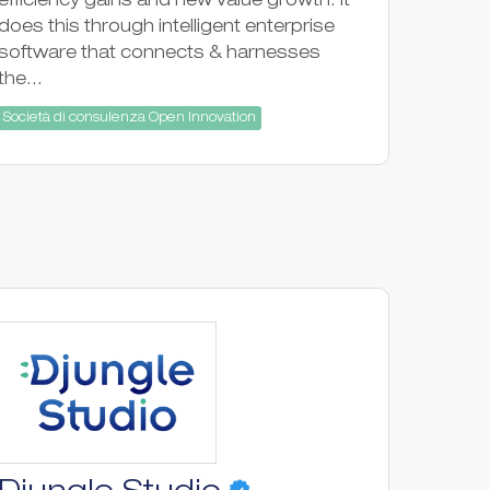
efficiency gains and new value growth. It
does this through intelligent enterprise
software that connects & harnesses
the...
Società di consulenza Open Innovation