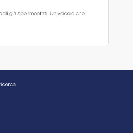
elli già sperimentati. Un veicolo che
Il Clus
innova
Cluster
ricerca