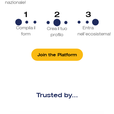
nazionale!
1
2
3
Compila il
Entra
Crea il tuo
form
nell’ecosistema!
profilo
Join the Platform
Trusted by...