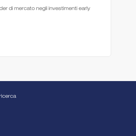
Opinno
ader di mercato negli investimenti early
l’inno
Società
ricerca