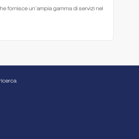
SIB è 
 che fornisce un’ampia gamma di servizi nel
e dirit
Società 
ricerca