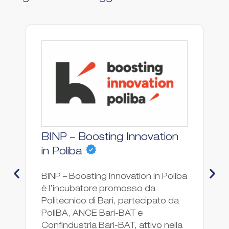
BINP – Boosting Innovation
F
Ac
in Poliba
Hu
BINP – Boosting Innovation in Poliba
l'
è l’incubatore promosso da
ne
Politecnico di Bari, partecipato da
de
PoliBA, ANCE Bari-BAT e
pr
Confindustria Bari-BAT, attivo nella