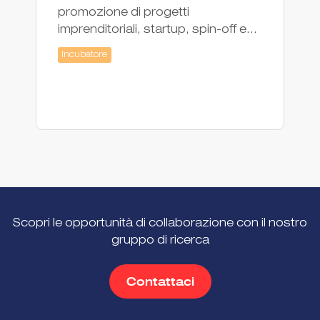
st
promozione di progetti
in
imprenditoriali, startup, spin-off e...
Ac
Incubatore
Scopri le opportunità di collaborazione con il nostro
gruppo di ricerca
Contattaci