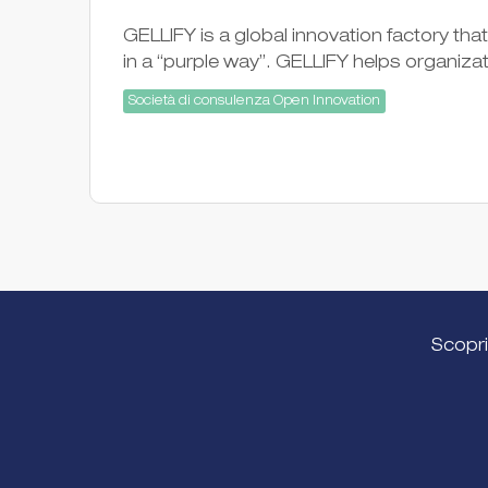
GELLIFY is a global innovation factory th
in a “purple way”. GELLIFY helps organiz
Società di consulenza Open Innovation
Scopri