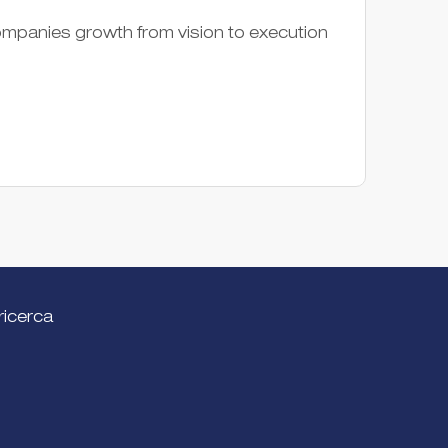
Suppor
companies growth from vision to execution
lancio 
Società
ricerca