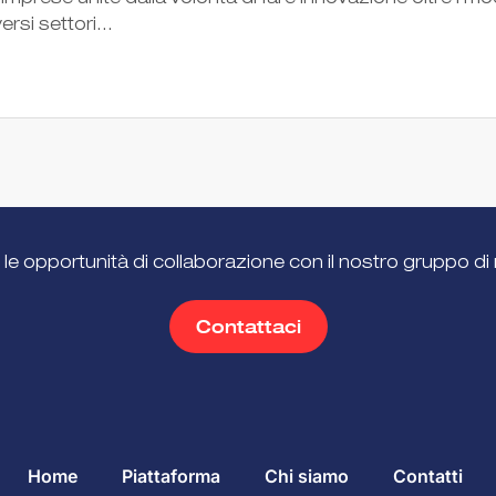
mprese unite dalla volontà di fare innovazione oltre i mod
rsi settori...
 le opportunità di collaborazione con il nostro gruppo di 
Contattaci
Home
Piattaforma
Chi siamo
Contatti