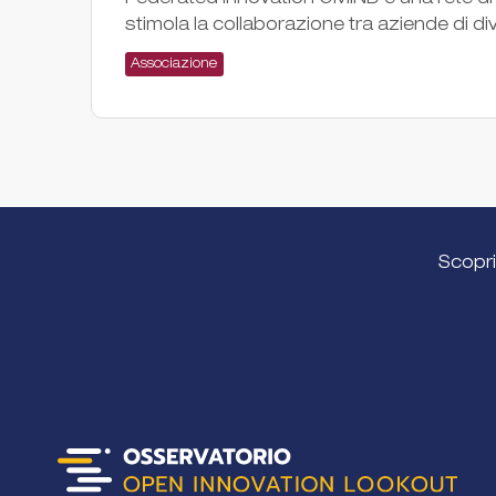
Federated Innovation @MIND è una rete di i
stimola la collaborazione tra aziende di dive
Associazione
Scopri