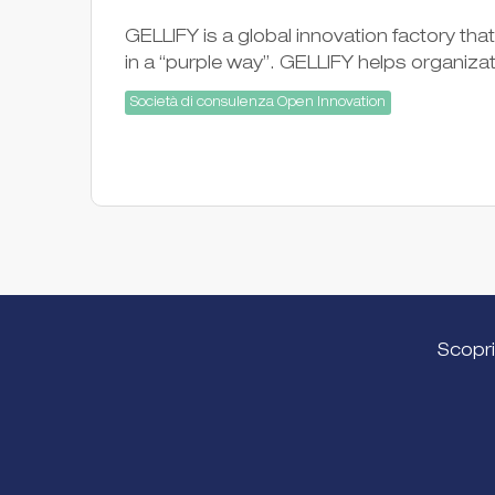
GELLIFY is a global innovation factory th
in a “purple way”. GELLIFY helps organiz
Società di consulenza Open Innovation
Scopri