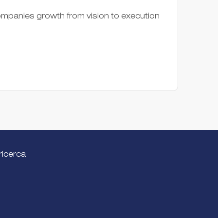
Suppor
companies growth from vision to execution
lancio 
Società
ricerca