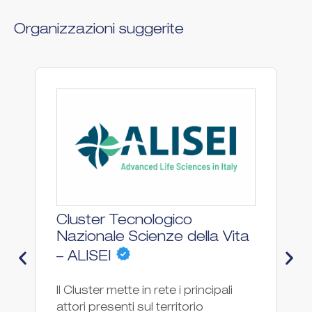
Organizzazioni suggerite
Cluster Tecnologico
I
Nazionale Scienze della Vita
– ALISEI
In
su
Il Cluster mette in rete i principali
un
attori presenti sul territorio
it