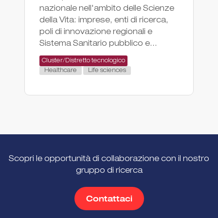
nazionale nell'ambito delle Scienze
in
della Vita: imprese, enti di ricerca,
in
poli di innovazione regionali e
sc
Sistema Sanitario pubblico e...
As
Cluster/Distretto tecnologico
Healthcare
Life sciences
Scopri le opportunità di collaborazione con il nostro
gruppo di ricerca
Contattaci