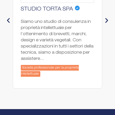
STUDIO TORTA SPA
P
Siamo uno studio di consulenza in
PG
proprietà intellettuale per
co
l’ottenimento di brevetti, marchi,
pr
design e varietà vegetali. Con
fo
specializzazioni in tutti i settori della
ne
tecnica, siamo a disposizione per
In
assistere...
co
Società professionale per la proprietà
So
intellettuale
int