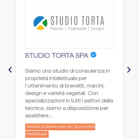
STUDIO TORTA SPA
P
Siamo uno studio di consulenza in
PG
proprietà intellettuale per
co
l’ottenimento di brevetti, marchi,
pr
design e varietà vegetali. Con
fo
specializzazioni in tutti i settori della
ne
tecnica, siamo a disposizione per
In
assistere...
co
Società professionale per la proprietà
So
intellettuale
int