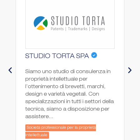
STUDIO TORTA SPA
P
Siamo uno studio di consulenza in
PG
proprietà intellettuale per
co
l’ottenimento di brevetti, marchi,
pr
design e varietà vegetali. Con
fo
specializzazioni in tutti i settori della
ne
tecnica, siamo a disposizione per
In
assistere...
co
Società professionale per la proprietà
So
intellettuale
int