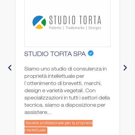
STUDIO TORTA SPA
P
Siamo uno studio di consulenza in
PG
proprietà intellettuale per
co
l’ottenimento di brevetti, marchi,
pr
design e varietà vegetali. Con
fo
specializzazioni in tutti i settori della
ne
tecnica, siamo a disposizione per
In
assistere...
co
Società professionale per la proprietà
So
intellettuale
int