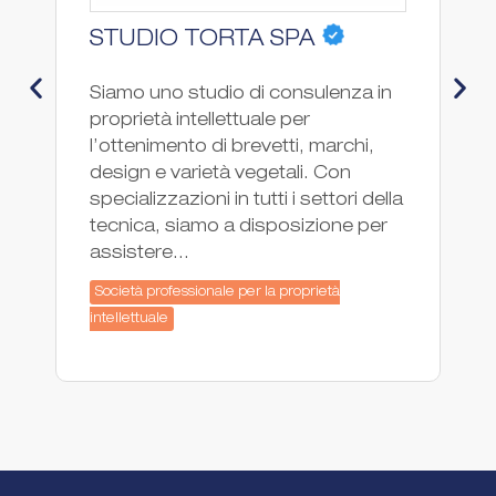
STUDIO TORTA SPA
P
Siamo uno studio di consulenza in
PG
proprietà intellettuale per
co
l’ottenimento di brevetti, marchi,
pr
design e varietà vegetali. Con
fo
specializzazioni in tutti i settori della
ne
tecnica, siamo a disposizione per
In
assistere...
co
Società professionale per la proprietà
So
intellettuale
int