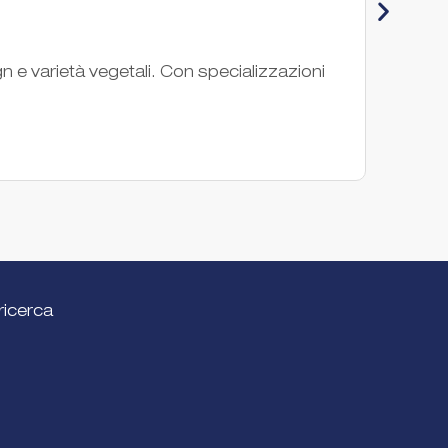
PG
gn e varietà vegetali. Con specializzazioni
PGA In
settor
Società 
ricerca