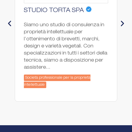
STUDIO TORTA SPA
P
Siamo uno studio di consulenza in
PG
proprietà intellettuale per
co
l’ottenimento di brevetti, marchi,
pr
design e varietà vegetali. Con
fo
specializzazioni in tutti i settori della
ne
tecnica, siamo a disposizione per
In
assistere...
co
Società professionale per la proprietà
So
intellettuale
int