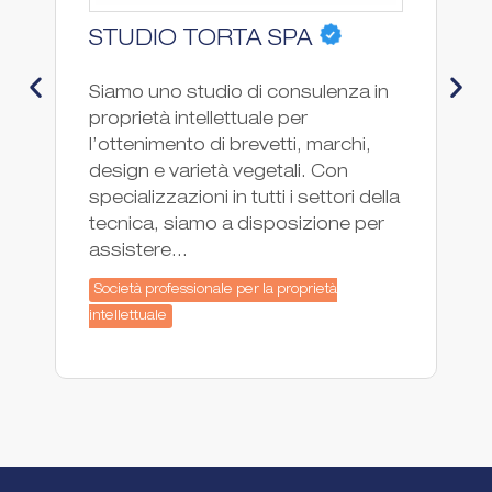
STUDIO TORTA SPA
P
Siamo uno studio di consulenza in
PG
proprietà intellettuale per
co
l’ottenimento di brevetti, marchi,
pr
design e varietà vegetali. Con
fo
specializzazioni in tutti i settori della
ne
tecnica, siamo a disposizione per
In
assistere...
co
Società professionale per la proprietà
So
intellettuale
int