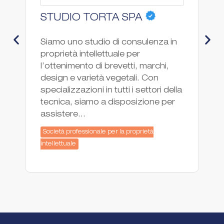
So
STUDIO TORTA SPA
SI
Siamo uno studio di consulenza in
pr
proprietà intellettuale per
ne
l’ottenimento di brevetti, marchi,
va
design e varietà vegetali. Con
mo
specializzazioni in tutti i settori della
SI
tecnica, siamo a disposizione per
assistere...
So
int
Società professionale per la proprietà
C
intellettuale