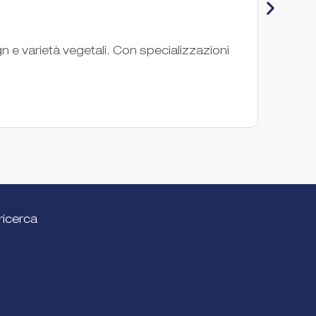
PG
gn e varietà vegetali. Con specializzazioni
PGA In
settor
Società 
ricerca