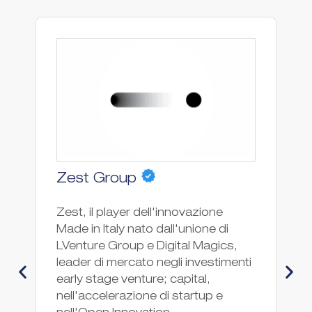
O
Zest Group
Op
Zest, il player dell'innovazione
co
Made in Italy nato dall'unione di
ne
LVenture Group e Digital Magics,
qu
leader di mercato negli investimenti
l’
early stage venture; capital,
di
nell'accelerazione di startup e