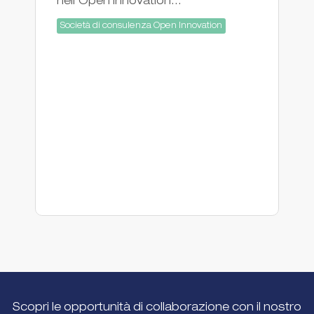
nell'Open Innovation...
So
F
Società di consulenza Open Innovation
Scopri le opportunità di collaborazione con il nostro