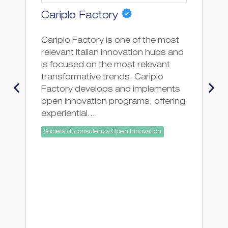
Cariplo Factory
W
Cariplo Factory is one of the most
Wa
relevant Italian innovation hubs and
cr
is focused on the most relevant
in
transformative trends. Cariplo
ac
Factory develops and implements
an
open innovation programs, offering
th
experiential...
so
Società di consulenza Open Innovation
ha
So