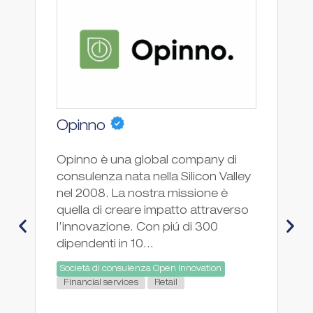
Opinno
B
Opinno è una global company di
Bu
consulenza nata nella Silicon Valley
co
nel 2008. La nostra missione è
il
quella di creare impatto attraverso
l'
l’innovazione. Con piú di 300
re
dipendenti in 10...
bu
Società di consulenza Open Innovation
di.
Financial services
Retail
So
A