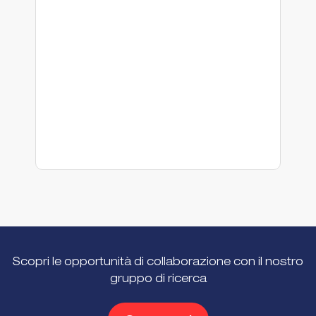
De
C
E
G
sc
En
Or
& P
S
Tr
Fi
U
Scopri le opportunità di collaborazione con il nostro
gruppo di ricerca