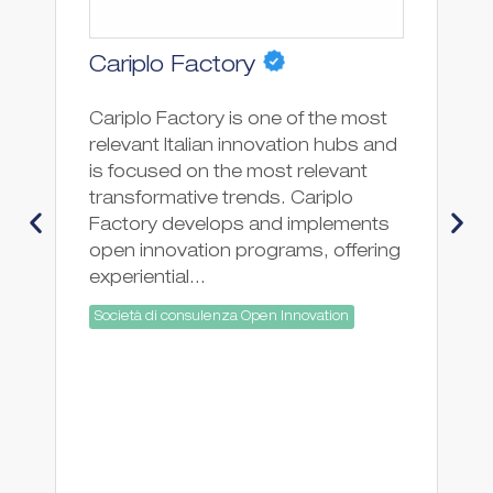
Cariplo Factory
A
Cariplo Factory is one of the most
We
relevant Italian innovation hubs and
ex
is focused on the most relevant
sp
transformative trends. Cariplo
ra
Factory develops and implements
co
open innovation programs, offering
an
experiential...
So
Società di consulenza Open Innovation