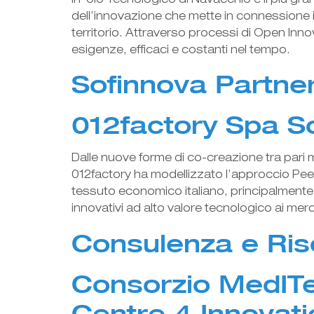
Il Polo Tecnologico di Navacchio è il più g
dell’innovazione che mette in connessione i
territorio. Attraverso processi di Open Inno
esigenze, efficaci e costanti nel tempo.
Sofinnova Partne
012factory Spa So
Dalle nuove forme di co-creazione tra pari m
012factory ha modellizzato l’approccio Peer
tessuto economico italiano, principalmente c
innovativi ad alto valore tecnologico ai me
Consulenza e Riso
Consorzio MedIT
Centre 4 Innovati