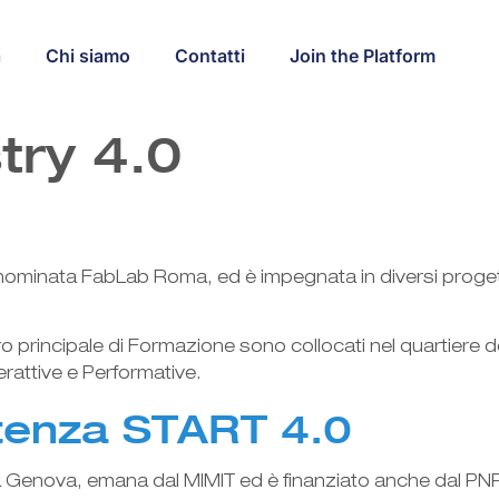
a
Chi siamo
Contatti
Join the Platform
try 4.0
denominata FabLab Roma, ed è impegnata in diversi progett
ntro principale di Formazione sono collocati nel quartiere
terattive e Performative.
tenza START 4.0
a Genova, emana dal MIMIT ed è finanziato anche dal PNRR