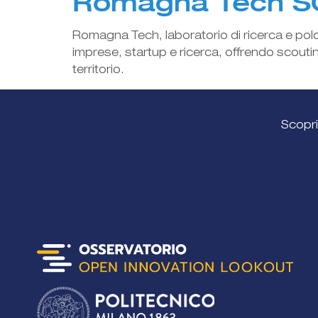
Romagna Tech S
Romagna Tech, laboratorio di ricerca e pol
imprese, startup e ricerca, offrendo scouti
territorio.
Scopri