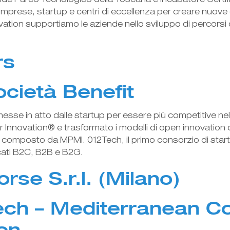
rande Parco Tecnologico della Toscana e Incubatore Certif
mprese, startup e centri di eccellenza per creare nuove o
vation supportiamo le aziende nello sviluppo di percorsi 
rs
cietà Benefit
esse in atto dalle startup per essere più competitive nel
 Innovation® e trasformato i modelli di open innovation c
omposto da MPMI. 012Tech, il primo consorzio di startup, 
rcati B2C, B2B e B2G.
rse S.r.l. (Milano)
ech – Mediterranean 
on