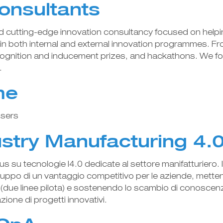
onsultants
d cutting-edge innovation consultancy focused on helpin
in both internal and external innovation programmes. Fr
ecognition and inducement prizes, and hackathons. We fo
.
me
users
try Manufacturing 4.
us su tecnologie I4.0 dedicate al settore manifatturiero.
viluppo di un vantaggio competitivo per le aziende, mette
i (due linee pilota) e sostenendo lo scambio di conoscen
azione di progetti innovativi.