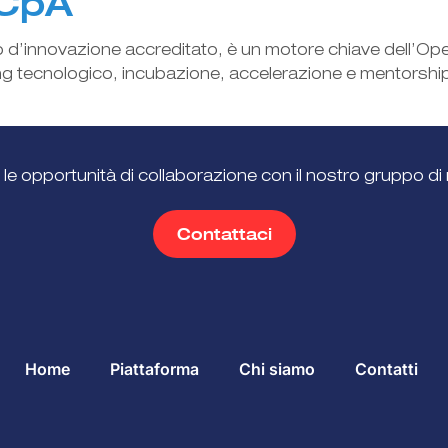
CpA
o d’innovazione accreditato, è un motore chiave dell’O
ng tecnologico, incubazione, accelerazione e mentorship 
 le opportunità di collaborazione con il nostro gruppo di 
Contattaci
Home
Piattaforma
Chi siamo
Contatti