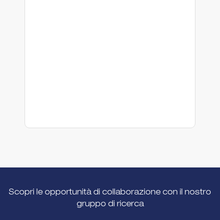
ac
po
co
pa
Co
Scopri le opportunità di collaborazione con il nostro
gruppo di ricerca