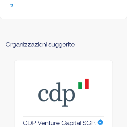
s
Organizzazioni suggerite
S
CDP Venture Capital SGR