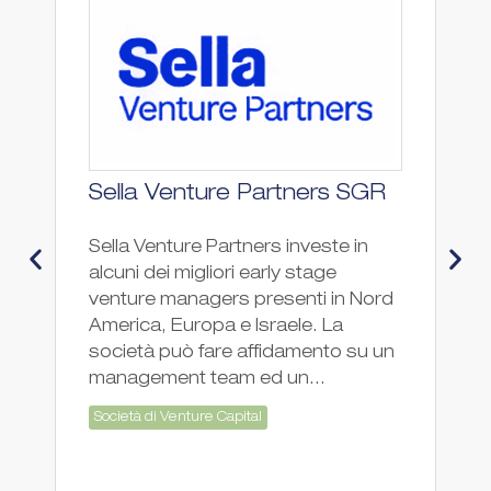
Sella Venture Partners SGR
A
G
Sella Venture Partners investe in
B
alcuni dei migliori early stage
venture managers presenti in Nord
AV
America, Europa e Israele. La
ri
società può fare affidamento su un
or
management team ed un...
de
ve
Società di Venture Capital
os
So