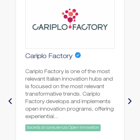
Cariplo Factory
A
Cariplo Factory is one of the most
We
relevant Italian innovation hubs and
ex
is focused on the most relevant
sp
transformative trends. Cariplo
ra
Factory develops and implements
co
open innovation programs, offering
an
experiential...
So
Società di consulenza Open Innovation