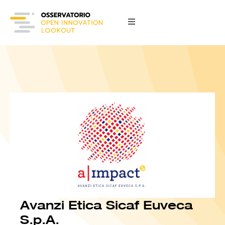
Avanzi Etica Sicaf Euveca
S.p.A.