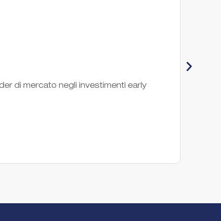
Op
Opinno
ader di mercato negli investimenti early
l’inno
Società