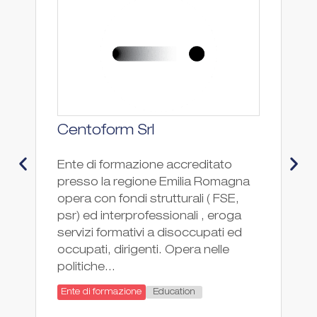
Centoform Srl
C
M
Ente di formazione accreditato
presso la regione Emilia Romagna
I
opera con fondi strutturali ( FSE,
T
psr) ed interprofessionali , eroga
è 
servizi formativi a disoccupati ed
sc
occupati, dirigenti. Opera nelle
sc
politiche...
de
de
Education
Ente di formazione
tu