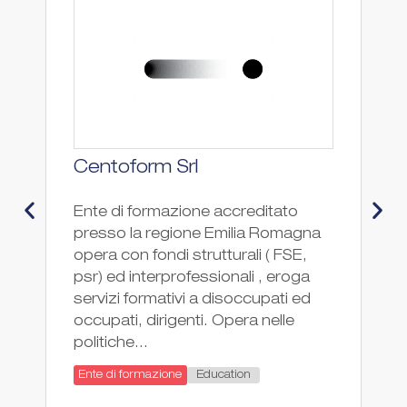
Centoform Srl
C
M
Ente di formazione accreditato
presso la regione Emilia Romagna
I
opera con fondi strutturali ( FSE,
T
psr) ed interprofessionali , eroga
è 
servizi formativi a disoccupati ed
sc
occupati, dirigenti. Opera nelle
sc
politiche...
de
de
Education
Ente di formazione
tu