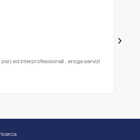
Con
sr) ed interprofessionali , eroga servizi
Il CO
nel ca
Ente di
ricerca