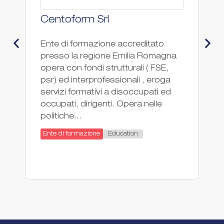
Centoform Srl
C
M
Ente di formazione accreditato
presso la regione Emilia Romagna
I
opera con fondi strutturali ( FSE,
T
psr) ed interprofessionali , eroga
è 
servizi formativi a disoccupati ed
sc
occupati, dirigenti. Opera nelle
sc
politiche...
de
de
Education
Ente di formazione
tu
En