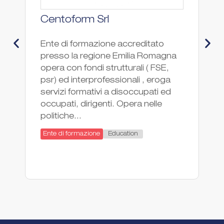
Centoform Srl
C
M
Ente di formazione accreditato
presso la regione Emilia Romagna
I
opera con fondi strutturali ( FSE,
T
psr) ed interprofessionali , eroga
è 
servizi formativi a disoccupati ed
sc
occupati, dirigenti. Opera nelle
sc
politiche...
de
de
Education
Ente di formazione
tu
En