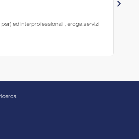
Con
sr) ed interprofessionali , eroga servizi
Il CO
nel ca
Ente di
ricerca