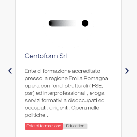
Centoform Srl
C
M
Ente di formazione accreditato
presso la regione Emilia Romagna
I
opera con fondi strutturali ( FSE,
T
psr) ed interprofessionali , eroga
è 
servizi formativi a disoccupati ed
sc
occupati, dirigenti. Opera nelle
sc
politiche...
de
de
Education
Ente di formazione
tu