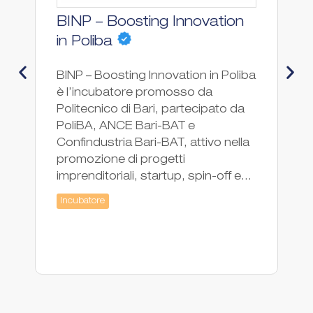
BINP – Boosting Innovation
F
Ac
in Poliba
Hu
BINP – Boosting Innovation in Poliba
l'
è l’incubatore promosso da
ne
Politecnico di Bari, partecipato da
de
PoliBA, ANCE Bari-BAT e
pr
Confindustria Bari-BAT, attivo nella
st
promozione di progetti
in
imprenditoriali, startup, spin-off e...
Ac
Incubatore