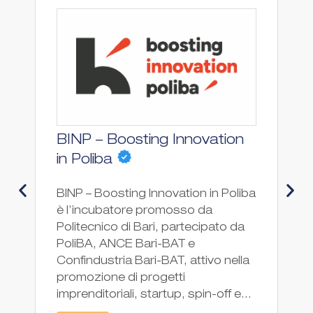
BINP – Boosting Innovation
F
Ac
in Poliba
Hu
BINP – Boosting Innovation in Poliba
l'
è l’incubatore promosso da
ne
Politecnico di Bari, partecipato da
de
PoliBA, ANCE Bari-BAT e
pr
Confindustria Bari-BAT, attivo nella
st
promozione di progetti
in
imprenditoriali, startup, spin-off e...