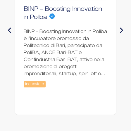
BINP – Boosting Innovation
F
Ac
in Poliba
Hu
BINP – Boosting Innovation in Poliba
l'
è l’incubatore promosso da
ne
Politecnico di Bari, partecipato da
de
PoliBA, ANCE Bari-BAT e
pr
Confindustria Bari-BAT, attivo nella
st
promozione di progetti
in
imprenditoriali, startup, spin-off e...
Ac
Incubatore