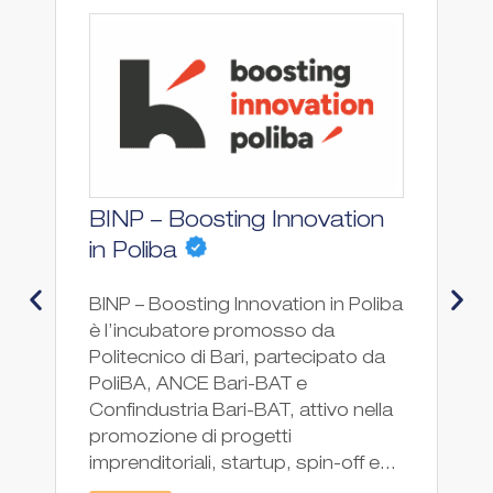
BINP – Boosting Innovation
F
Ac
in Poliba
Hu
BINP – Boosting Innovation in Poliba
l'
è l’incubatore promosso da
ne
Politecnico di Bari, partecipato da
de
PoliBA, ANCE Bari-BAT e
pr
Confindustria Bari-BAT, attivo nella
st
promozione di progetti
in
imprenditoriali, startup, spin-off e...