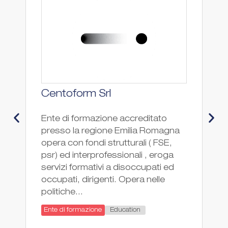
Centoform Srl
C
M
Ente di formazione accreditato
presso la regione Emilia Romagna
I
opera con fondi strutturali ( FSE,
T
psr) ed interprofessionali , eroga
è 
servizi formativi a disoccupati ed
sc
occupati, dirigenti. Opera nelle
sc
politiche...
de
de
Education
Ente di formazione
tu