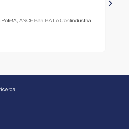
Fas
da PoliBA, ANCE Bari-BAT e Confindustria
Hub in
progra
Acceler
ricerca