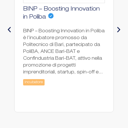
BINP – Boosting Innovation
F
Ac
in Poliba
Hu
BINP – Boosting Innovation in Poliba
l'
è l’incubatore promosso da
ne
Politecnico di Bari, partecipato da
de
PoliBA, ANCE Bari-BAT e
pr
Confindustria Bari-BAT, attivo nella
st
promozione di progetti
in
imprenditoriali, startup, spin-off e...
Ac
Incubatore