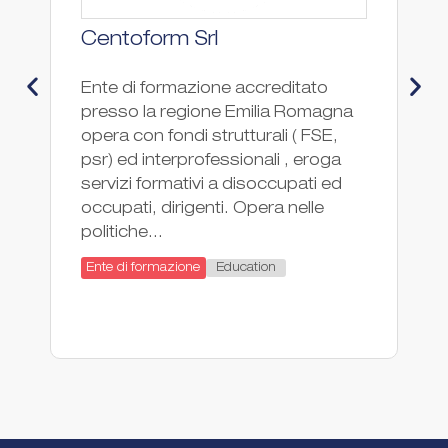
Centoform Srl
C
M
Ente di formazione accreditato
presso la regione Emilia Romagna
I
opera con fondi strutturali ( FSE,
T
psr) ed interprofessionali , eroga
è 
servizi formativi a disoccupati ed
sc
occupati, dirigenti. Opera nelle
sc
politiche...
de
de
Education
Ente di formazione
tu
En