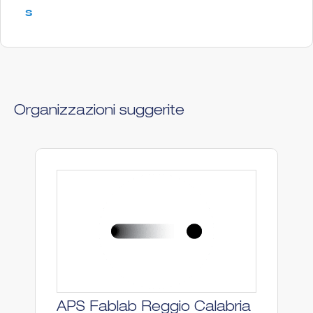
s
Organizzazioni suggerite
APS Fablab Reggio Calabria
F