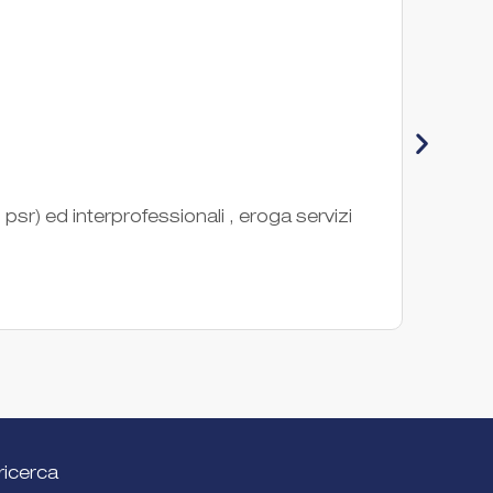
Con
sr) ed interprofessionali , eroga servizi
Il CO
nel ca
Ente di
ricerca