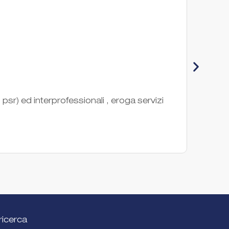
Con
sr) ed interprofessionali , eroga servizi
Il CO
nel ca
Ente di
ricerca