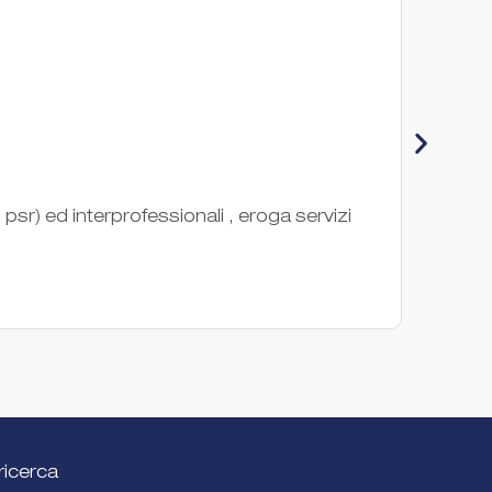
Con
sr) ed interprofessionali , eroga servizi
Il CO
nel ca
Ente di
ricerca